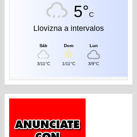
5°
C
Llovizna a intervalos
Sáb
Dom
Lun
3/11°C
1/11°C
3/9°C