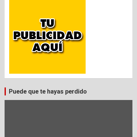
a
d
a
s
Puede que te hayas perdido