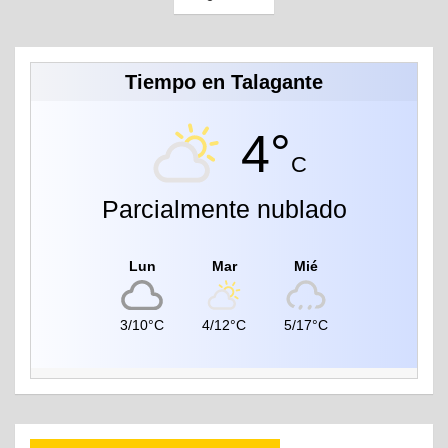
v
e
g
Tiempo en Talagante
a
c
4°
C
i
ó
Parcialmente nublado
n
d
Lun
Mar
Mié
e
e
3/10°C
4/12°C
5/17°C
n
t
r