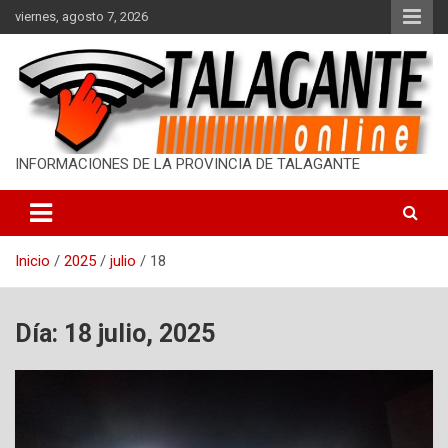
S
viernes, agosto 7, 2026
a
l
t
a
r
a
l
INFORMACIONES DE LA PROVINCIA DE TALAGANTE
c
o
n
t
Inicio
2025
julio
18
e
n
i
d
Día: 18 julio, 2025
o