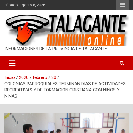
S
sábado, agosto 8, 2026
a
l
t
a
r
a
l
INFORMACIONES DE LA PROVINCIA DE TALAGANTE
c
o
n
t
Inicio
2020
febrero
20
e
COLONIAS PARROQUIALES TERMINAN DIAS DE ACTIVIDADES
n
RECREATIVAS Y DE FORMACIÓN CRISTIANA CON NIÑOS Y
i
NIÑAS
d
o