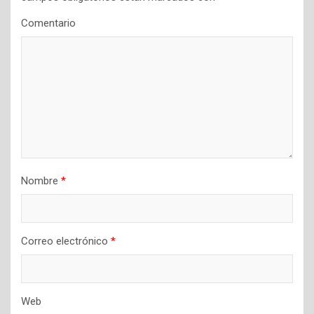
d
Comentario
e
e
n
t
r
a
d
a
Nombre
*
s
Correo electrónico
*
Web