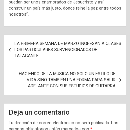
puedan ser unos enamorados de Jesucristo y así
construir un país más justo, donde reine la paz entre todos
nosotros”.
N
LA PRIMERA SEMANA DE MARZO INGRESAN A CLASES
a
LOS PARTICULARES SUBVENCIONADOS DE
TALAGANTE
v
e
HACIENDO DE LA MÚSICA NO SOLO UN ESTILO DE
g
VIDA SINO TAMBIÉN UNA FORMA PARA SALIR
a
ADELANTE CON SUS ESTUDIOS DE GUITARRA
c
i
Deja un comentario
ó
n
Tu dirección de correo electrónico no será publicada.
Los
campos obligatorios están marcados con
*