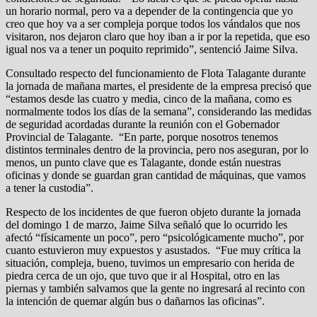
un horario normal, pero va a depender de la contingencia que yo
creo que hoy va a ser compleja porque todos los vándalos que nos
visitaron, nos dejaron claro que hoy iban a ir por la repetida, que eso
igual nos va a tener un poquito reprimido”, sentenció Jaime Silva.
Consultado respecto del funcionamiento de Flota Talagante durante
la jornada de mañana martes, el presidente de la empresa precisó que
“estamos desde las cuatro y media, cinco de la mañana, como es
normalmente todos los días de la semana”, considerando las medidas
de seguridad acordadas durante la reunión con el Gobernador
Provincial de Talagante. “En parte, porque nosotros tenemos
distintos terminales dentro de la provincia, pero nos aseguran, por lo
menos, un punto clave que es Talagante, donde están nuestras
oficinas y donde se guardan gran cantidad de máquinas, que vamos
a tener la custodia”.
Respecto de los incidentes de que fueron objeto durante la jornada
del domingo 1 de marzo, Jaime Silva señaló que lo ocurrido les
afectó “físicamente un poco”, pero “psicológicamente mucho”, por
cuanto estuvieron muy expuestos y asustados. “Fue muy crítica la
situación, compleja, bueno, tuvimos un empresario con herida de
piedra cerca de un ojo, que tuvo que ir al Hospital, otro en las
piernas y también salvamos que la gente no ingresará al recinto con
la intención de quemar algún bus o dañarnos las oficinas”.