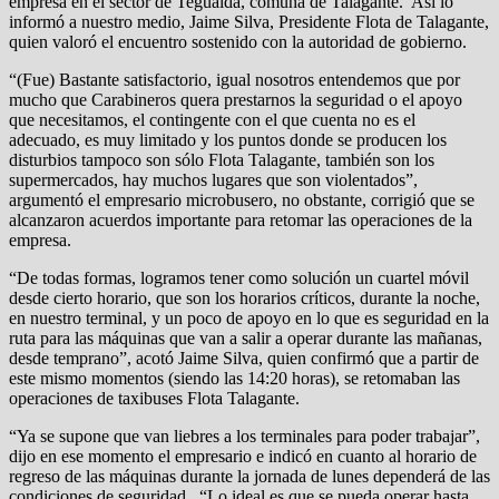
empresa en el sector de Tegualda, comuna de Talagante. Así lo
informó a nuestro medio, Jaime Silva, Presidente Flota de Talagante,
quien valoró el encuentro sostenido con la autoridad de gobierno.
“(Fue) Bastante satisfactorio, igual nosotros entendemos que por
mucho que Carabineros quera prestarnos la seguridad o el apoyo
que necesitamos, el contingente con el que cuenta no es el
adecuado, es muy limitado y los puntos donde se producen los
disturbios tampoco son sólo Flota Talagante, también son los
supermercados, hay muchos lugares que son violentados”,
argumentó el empresario microbusero, no obstante, corrigió que se
alcanzaron acuerdos importante para retomar las operaciones de la
empresa.
“De todas formas, logramos tener como solución un cuartel móvil
desde cierto horario, que son los horarios críticos, durante la noche,
en nuestro terminal, y un poco de apoyo en lo que es seguridad en la
ruta para las máquinas que van a salir a operar durante las mañanas,
desde temprano”, acotó Jaime Silva, quien confirmó que a partir de
este mismo momentos (siendo las 14:20 horas), se retomaban las
operaciones de taxibuses Flota Talagante.
“Ya se supone que van liebres a los terminales para poder trabajar”,
dijo en ese momento el empresario e indicó en cuanto al horario de
regreso de las máquinas durante la jornada de lunes dependerá de las
condiciones de seguridad. “Lo ideal es que se pueda operar hasta