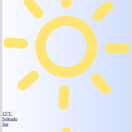
15°
C
Soleado
Jue