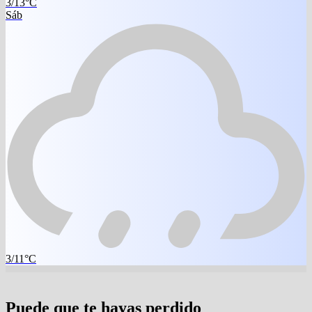
3/13°C
Sáb
3/11°C
Puede que te hayas perdido