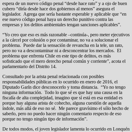
espera de un nuevo código penal “desde hace rato” y a ojo de buen
cubero “diría desde hace dos gobiernos al menos” asegura el
legislador. Agrega que sería bastante esperable y aplicable que “en
ese nuevo código penal haya un derecho punitivo contra las
empresas y los delitos ambientales tengan sanciones aplicables”.
“Yo creo que eso es más razonable –continúa-, pero meter ejecutivos
a la cárcel por colusión o por contaminar, no va a solucionar el
problema. Puede dar la sensación de revancha en la tele, un rato,
pero no va a descontaminar ni a desconcentrar los mercados. El
problema que enfrenta Chile en este tipo de delitos, es más
sofisticado que el mero derecho penal común y corriente”, acota el
parlamentario del Distrito 14.
Consultado por la arista penal relacionada con posibles
responsabilidades públicas en lo ocurrido en enero de 2016, el
Diputado Garín dice desconocerlo y toma distancia. “Yo no tengo
ninguna información. Todo lo que sé es que hay una causa en la
fiscalía de alta complejidad, imagino que sí está en esa entidad es
porque hay alguna arista de cohecho, alguna cuestión de aquella
índole, más allá de eso no sé. Me parece gravísimo el sólo hecho de
saberlo, pero no puedo hacer ningún comentario respecto de eso
porque no tengo ningún tipo de información”.
De todos modos, el joven legislador lamenta lo ocurrido en Lonquén