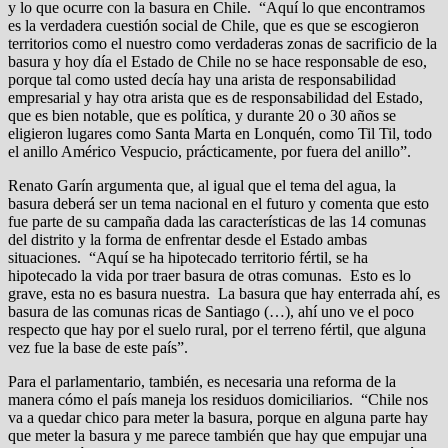
y lo que ocurre con la basura en Chile. “Aquí lo que encontramos
es la verdadera cuestión social de Chile, que es que se escogieron
territorios como el nuestro como verdaderas zonas de sacrificio de la
basura y hoy día el Estado de Chile no se hace responsable de eso,
porque tal como usted decía hay una arista de responsabilidad
empresarial y hay otra arista que es de responsabilidad del Estado,
que es bien notable, que es política, y durante 20 o 30 años se
eligieron lugares como Santa Marta en Lonquén, como Til Til, todo
el anillo Américo Vespucio, prácticamente, por fuera del anillo”.
Renato Garín argumenta que, al igual que el tema del agua, la
basura deberá ser un tema nacional en el futuro y comenta que esto
fue parte de su campaña dada las características de las 14 comunas
del distrito y la forma de enfrentar desde el Estado ambas
situaciones. “Aquí se ha hipotecado territorio fértil, se ha
hipotecado la vida por traer basura de otras comunas. Esto es lo
grave, esta no es basura nuestra. La basura que hay enterrada ahí, es
basura de las comunas ricas de Santiago (…), ahí uno ve el poco
respecto que hay por el suelo rural, por el terreno fértil, que alguna
vez fue la base de este país”.
Para el parlamentario, también, es necesaria una reforma de la
manera cómo el país maneja los residuos domiciliarios. “Chile nos
va a quedar chico para meter la basura, porque en alguna parte hay
que meter la basura y me parece también que hay que empujar una