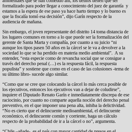
ambientales que se han cometido ahí, los delitos tienen que ser
formalizado para poder llegar a conocimiento del juez de garantía y
estamos a la espera de ese paso ya hace harto tiempo y lo bueno es
que la fiscalía tomó esa decisión”, dijo Garín respecto de la
audiencia de mañana.
Sin embargo, el joven representante del distrito 14 toma distancia de
los lugares comunes en torno a lo que puede ser la formalización del
gerente de Santa Marta y compañía, por cuanto a su juicio “ni
aunque los tipos pasen 50 años en la cárcel se le va a devolver a la
sociedad lo que se ha perdido en materia medio ambiental”. A su
entender, “esta especie como de revancha social que se consigue a
través del derecho penal (…) es la respuesta fácil, la respuesta
populista” y sostiene que como en el caso de las colusiones -tema de
su último libro- sucede algo similar.
“Como que se cree que colocando la cárcel lo más cerca posible de
los ejecutivos, entonces los ejecutivos van a dejar de coludirse”,
inquiere el Diputado Renato Garín e inmediatamente discrepa de ese
raciocinio, por cuanto no comparte aquella noción del derecho penal
preventivo, en el que imponer una pena alta, inhiba la delictividad.
“No es cierto que el delincuente medioambiental, el delincuente
económico, el delincuente común y corriente, haga un cálculo
respecto de la probabilidad de ir a la cárcel o no”, argumenta.
“Chile –añade-, es el país con mayor cantidad de presos en el