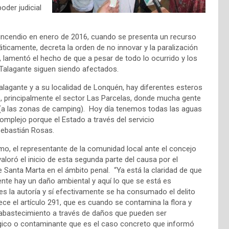
oder judicial
ncendio en enero de 2016, cuando se presenta un recurso
ticamente, decreta la orden de no innovar y la paralización
ido, lamentó el hecho de que a pesar de todo lo ocurrido y los
 Talagante siguen siendo afectados.
lagante y a su localidad de Lonquén, hay diferentes esteros
o, principalmente el sector Las Parcelas, donde mucha gente
e (a las zonas de camping). Hoy día tenemos todas las aguas
mplejo porque el Estado a través del servicio
 Sebastián Rosas.
mo, el representante de la comunidad local ante el concejo
aloró el inicio de esta segunda parte del causa por el
e Santa Marta en el ámbito penal. “Ya está la claridad de que
nte hay un daño ambiental y aquí lo que se está es
s la autoría y sí efectivamente se ha consumado el delito
ece el artículo 291, que es cuando se contamina la flora y
 abastecimiento a través de daños que pueden ser
gico o contaminante que es el caso concreto que informó