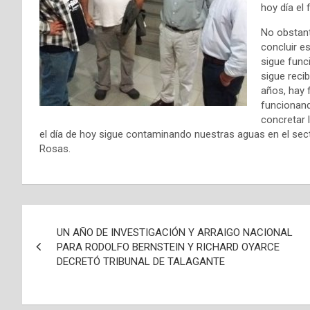
hoy día el 
No obstant
concluir e
sigue func
sigue reci
años, hay 
funcionand
concretar 
el día de hoy sigue contaminando nuestras aguas en el sec
Rosas.
N
UN AÑO DE INVESTIGACIÓN Y ARRAIGO NACIONAL
a
PARA RODOLFO BERNSTEIN Y RICHARD OYARCE
DECRETÓ TRIBUNAL DE TALAGANTE
v
e