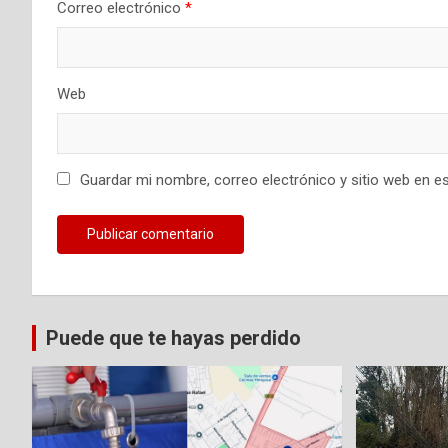
Correo electrónico
*
r
a
Web
d
a
Guardar mi nombre, correo electrónico y sitio web en e
s
Puede que te hayas perdido