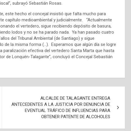
fiscal”, subrayó Sebastián Rosas.
e, este hecho el concejal insistió que falta mucho para
ste capítulo medioambiental y judicialmente. “Actualmente
ionando el vertedero, sigue recibiendo depósito de basura,
biendo lodos y no se ha parado nada. Ya han pasado cuatro
fallos del Tribunal Ambiental (de Santiago) y sigue
o de la misma forma (…). Esperamos que algún día se logre
la paralización efectiva del vertedero Santa Marta que hasta
tor de Lonquén-Talagante”, concluyó el Concejal Sebastián
ALCALDE DE TALAGANTE ENTREGA
ANTECEDENTES A LA JUSTICIA POR DENUNCIA DE
EVENTUAL TRÁFICO DE INFLUENCIAS PARA
OBTENER PATENTE DE ALCOHOLES