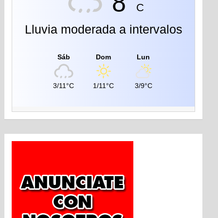
8°
C
Lluvia moderada a intervalos
Sáb
Dom
Lun
3/11°C
1/11°C
3/9°C