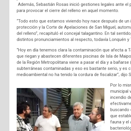
Además, Sebastián Rosas inició gestiones legales ante el p
para provocar el cierre del relleno en aquel momento.
“Todo esto que estamos viviendo hoy nace después de un i
protección y la Corte de Apelaciones de San Miguel, automá
del relleno”, recapituló el concejal talagantino. En tal sent
distintos pronunciamientos al respecto, todavía Lonquén y
“Hoy en día tenemos clara la contaminación que afecta a Ta
que riegan y abastecen diferentes piscinas de Isla de Maip
de la Región Metropolitana viene a pasar el día y a bañars
subterráneas contaminadas y eso es bastante serio, y es co
medioambiental no ha tenido la cordura de fiscalizar”, dijo
Por lo mis
municipal v
incendio d
efectivame
buscando e
que establ
fauna y el
bacterioló