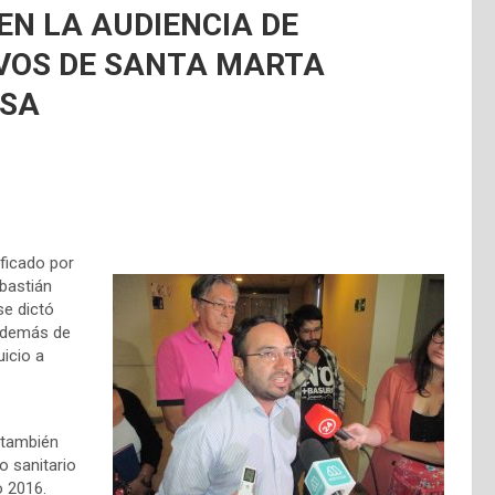
EN LA AUDIENCIA DE
IVOS DE SANTA MARTA
USA
ificado por
ebastián
se dictó
 además de
uicio a
 también
o sanitario
o 2016.