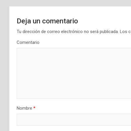
g
a
Deja un comentario
c
Tu dirección de correo electrónico no será publicada.
Los c
i
Comentario
ó
n
d
e
e
Nombre
*
n
t