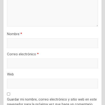
t
r
a
d
a
Nombre
*
s
Correo electrónico
*
Web
Guardar mi nombre, correo electrónico y sitio web en este
navegador para la próxima vez que haga un comentario.