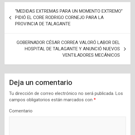
N
“MEDIDAS EXTREMAS PARA UN MOMENTO EXTREMO”
a
PIDIÓ EL CORE RODRIGO CORNEJO PARA LA
PROVINCIA DE TALAGANTE
v
e
GOBERNADOR CÉSAR CORREA VALORÓ LABOR DEL
g
HOSPITAL DE TALAGANTE Y ANUNCIÓ NUEVOS
a
VENTILADORES MECÁNICOS
c
i
Deja un comentario
ó
n
Tu dirección de correo electrónico no será publicada.
Los
campos obligatorios están marcados con
*
d
Comentario
e
e
n