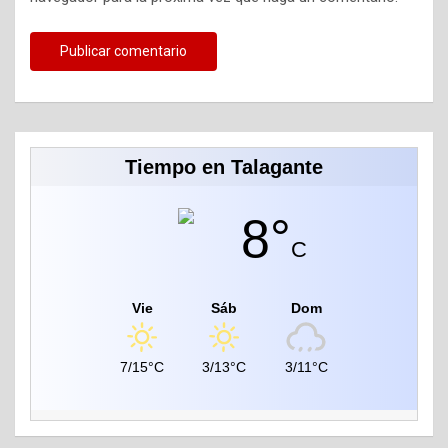
Tiempo en Talagante
8°
C
Vie
Sáb
Dom
7/15°C
3/13°C
3/11°C