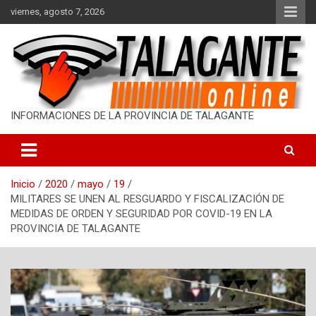
S
viernes, agosto 7, 2026
a
l
t
a
r
a
l
INFORMACIONES DE LA PROVINCIA DE TALAGANTE
c
o
n
t
Inicio
2020
mayo
19
e
MILITARES SE UNEN AL RESGUARDO Y FISCALIZACIÓN DE
n
MEDIDAS DE ORDEN Y SEGURIDAD POR COVID-19 EN LA
i
PROVINCIA DE TALAGANTE
d
o