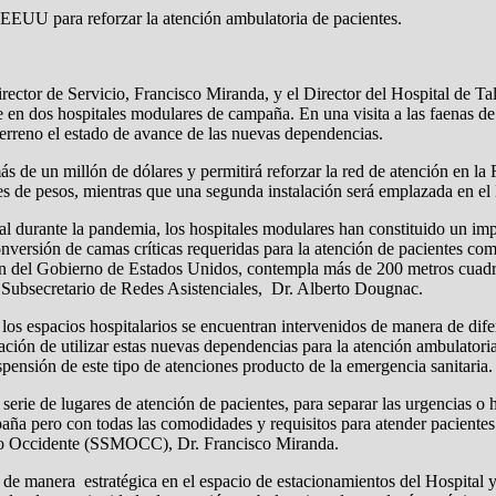
 EEUU para reforzar la atención ambulatoria de pacientes.
irector de Servicio, Francisco Miranda, y el Director del Hospital de 
en dos hospitales modulares de campaña. En una visita a las faenas de i
terreno el estado de avance de las nuevas dependencias.
ás de un millón de dólares y permitirá reforzar la red de atención en la
nes de pesos, mientras que una segunda instalación será emplazada en el
ncial durante la pandemia, los hospitales modulares han constituido un i
nversión de camas críticas requeridas para la atención de pacientes com
ón del Gobierno de Estados Unidos, contempla más de 200 metros cuadr
el Subsecretario de Redes Asistenciales, Dr. Alberto Dougnac.
os espacios hospitalarios se encuentran intervenidos de manera de difer
ación de utilizar estas nuevas dependencias para la atención ambulatoria
pensión de este tipo de atenciones producto de la emergencia sanitaria.
erie de lugares de atención de pacientes, para separar las urgencias o h
aña pero con todas las comodidades y requisitos para atender paciente
tano Occidente (SSMOCC), Dr. Francisco Miranda.
e manera estratégica en el espacio de estacionamientos del Hospital y 