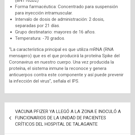
(BNT162b2)
Forma farmacéutica: Concentrado para suspensión
para inyección intramuscular.
Intervalo de dosis de administración: 2 dosis,
separadas por 21 días.
Grupo destinatario: mayores de 16 años.
Temperatura: -70 grados.
“La característica principal es que utiliza mRNA (RNA
mensajero) que es el que producirá la proteína Spike del
Coronavirus en nuestro cuerpo. Una vez producida la
proteína, el sistema inmune la reconoce y genera
anticuerpos contra este componente y así puede prevenir
la infección del virus”, señala el IPS.
N
VACUNA PFIZER YA LLEGÓ A LA ZONA E INOCULÓ A
a
FUNCIONARIOS DE LA UNIDAD DE PACIENTES
CRÍTICOS DEL HOSPITAL DE TALAGANTE
v