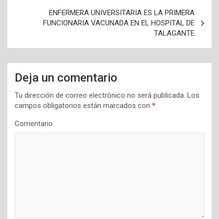
e
ENFERMERA UNIVERSITARIA ES LA PRIMERA
g
FUNCIONARIA VACUNADA EN EL HOSPITAL DE
a
TALAGANTE
c
i
Deja un comentario
ó
n
Tu dirección de correo electrónico no será publicada.
Los
campos obligatorios están marcados con
*
d
Comentario
e
e
n
t
r
a