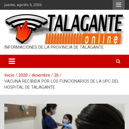
S
jueves, agosto 6, 2026
a
l
t
a
r
a
l
INFORMACIONES DE LA PROVINCIA DE TALAGANTE
c
o
n
t
Inicio
2020
diciembre
26
e
VACUNA RECIBIDA POR LOS FUNCIONARIOS DE LA UPC DEL
n
HOSPITAL DE TALAGANTE
i
d
o