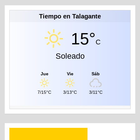
Tiempo en Talagante
15°
C
Soleado
Jue
Vie
Sáb
7/15°C
3/13°C
3/11°C