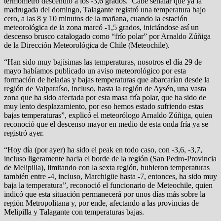
termómetro descendió a los -3,6 grados. Cabe señalar que ya la
madrugada del domingo, Talagante registró una temperatura bajo
cero, a las 8 y 10 minutos de la mañana, cuando la estación
meteorológica de la zona marcó -1,5
grados, iniciándose así un
descenso brusco catalogado como “frío polar” por Arnaldo Zúñiga
de la Dirección Meteorológica de Chile (Meteochile).
“Han sido muy bajísimas las temperaturas, nosotros el día 29 de
mayo habíamos publicado un aviso meteorológico por esta
formación de heladas y bajas temperaturas que abarcarían desde la
región de Valparaíso, incluso, hasta la región de Aysén, una vasta
zona que ha sido afectada por esta masa fría polar, que ha sido de
muy lento desplazamiento, por eso hemos estado sufriendo estas
bajas temperaturas”, explicó el meteorólogo Arnaldo Zúñiga, quien
reconoció que el descenso mayor en medio de esta onda fría ya se
registró ayer.
“Hoy día (por ayer) ha sido el peak en todo caso, con -3,6, -3,7,
incluso ligeramente hacia el borde de la región (San Pedro-Provincia
de Melipilla), limitando con la sexta región, hubieron temperaturas
también entre -4, incluso, Marchigüe hasta -7, entonces, ha sido muy
baja la temperatura”, reconoció el funcionario de Meteochile, quien
indicó que esta situación permanecerá por unos días más sobre la
región
Metropolitana y, por ende, afectando a las provincias de
Melipilla y Talagante con temperaturas bajas.