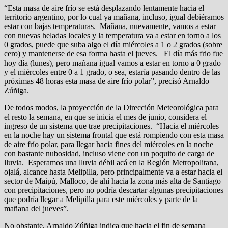
“Esta masa de aire frío se está desplazando lentamente hacia el
territorio argentino, por lo cual ya mañana, incluso, igual debiéramos
estar con bajas temperaturas. Mañana, nuevamente, vamos a estar
con nuevas heladas locales y la temperatura va a estar en torno a los
0 grados, puede que suba algo el día miércoles a 1 o 2 grados (sobre
cero) y mantenerse de esa forma hasta el jueves. El día más frio fue
hoy día (lunes), pero mañana igual vamos a estar en torno a 0 grado
y el miércoles entre 0 a 1 grado, o sea, estaría pasando dentro de las
próximas 48 horas esta masa de aire frío polar”, precisó Arnaldo
Zúñiga.
De todos modos, la proyección de la Dirección Meteorológica para
el resto la semana, en que se inicia el mes de junio, considera el
ingreso de un sistema que trae precipitaciones. “Hacia el miércoles
en la noche hay un sistema frontal que está rompiendo con esta masa
de aire frío polar, para llegar hacia fines del miércoles en la noche
con bastante nubosidad, incluso viene con un poquito de carga de
lluvia. Esperamos una lluvia débil acá en la Región Metropolitana,
ojalá, alcance hasta Melipilla, pero principalmente va a estar hacia el
sector de Maipú, Malloco, de ahí hacia la zona más alta de Santiago
con precipitaciones, pero no podría descartar algunas precipitaciones
que podría llegar a Melipilla para este miércoles y parte de la
mañana del jueves”.
No obstante, Arnaldo Zúñiga indica que hacia el fin de semana