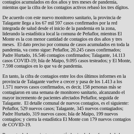
contagios acumulados en dos años y tres meses de pandemia,
mientras que la cifra de los contagios activos rebasó los tres dígitos.
De acuerdo con este nuevo monitoreo sanitario, la provincia de
Talagante llega a los 67 mil 597 casos confirmados por la red
integrada de salud desde el inicio de la pandemia en la zona,
liderando la estadística local la comuna de Peñaflor, mientras El
Monte es la con menor cantidad de contagios en dos años y tres
meses. El
dato preciso por comuna de casos acumulados en toda la
pandemia, va como sigue: Peñaflor, 20.245 casos confirmados;
Padre Hurtado, 16.546 contagios confirmados; Talagante, 14.113
casos COVID-19; Isla de Maipo, 9.095 casos testeados; y El Monte,
7.598 contagios en lo que va de pandemia.
En tanto, la cifra de contagios entre los dos últimos informes en la
provincia de Talagante vuelve a crecer y pasa de los 1.413 a los
1.571 nuevos casos confirmados, es decir, 158 personas más se
contagiaron en una semana de monitoreo sanitario, alcanzando el
mayor incremento de
pacientes afectados Peñaflor, seguida de
Talagante. El detalle comunal de nuevos contagios, es el siguiente:
Peñaflor, 529 nuevos casos; Talagante, 345 nuevos contagiados;
Padre Hurtado, 319 nuevos casos; Isla de Maipo, 199 nuevos
contagios; y cierra la estadística El Monte con 179 nuevos contagios
de COVID-19.