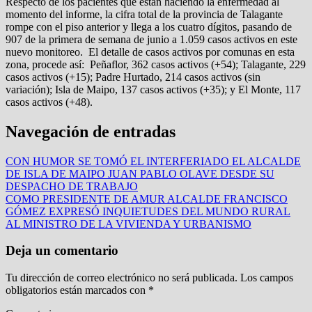
Respecto de los pacientes que están haciendo la enfermedad al
momento del informe, la cifra total de la provincia de Talagante
rompe con el piso anterior y llega a los cuatro dígitos, pasando de
907 de la primera de semana de junio a 1.059 casos activos en este
nuevo monitoreo. El detalle de casos activos por comunas en esta
zona, procede así: Peñaflor, 362 casos activos (+54); Talagante, 229
casos activos (+15); Padre Hurtado, 214 casos activos (sin
variación); Isla de Maipo, 137 casos activos (+35); y El Monte, 117
casos activos (+48).
Navegación de entradas
CON HUMOR SE TOMÓ EL INTERFERIADO EL ALCALDE
DE ISLA DE MAIPO JUAN PABLO OLAVE DESDE SU
DESPACHO DE TRABAJO
COMO PRESIDENTE DE AMUR ALCALDE FRANCISCO
GÓMEZ EXPRESÓ INQUIETUDES DEL MUNDO RURAL
AL MINISTRO DE LA VIVIENDA Y URBANISMO
Deja un comentario
Tu dirección de correo electrónico no será publicada.
Los campos
obligatorios están marcados con
*