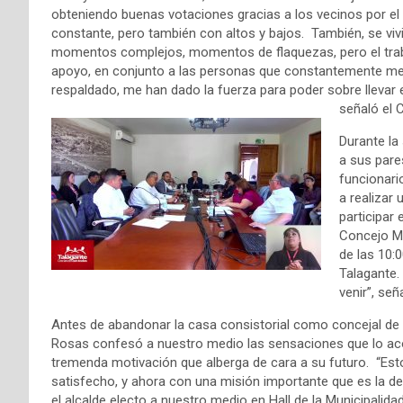
obteniendo buenas votaciones gracias a los vecinos por el
constante, pero también con altos y bajos. También, se viv
momentos complejos, momentos de flaquezas, pero el tra
apoyo, en conjunto a las personas que constantemente m
respaldado, me han dado la fuerza para poder sobre llevar
señaló el 
Durante la
a sus pares
funcionari
a realizar 
participar 
Concejo Mu
de las 10:
Talagante.
venir”, se
Antes de abandonar la casa consistorial como concejal de 
Rosas confesó a nuestro medio las sensaciones que lo a
tremenda motivación que alberga de cara a su futuro. “Est
satisfecho, y ahora con una misión importante que es la de 
el alcalde electo a nuestro medio en Hall de la Municipalid