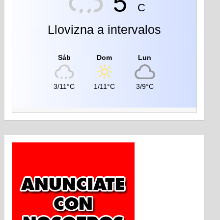
5°
C
Llovizna a intervalos
Sáb
Dom
Lun
3/11°C
1/11°C
3/9°C