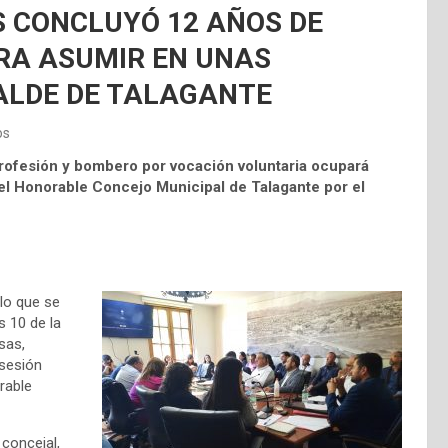
AS CONCLUYÓ 12 AÑOS DE
RA ASUMIR EN UNAS
LDE DE TALAGANTE
os
profesión y bombero por vocación voluntaria ocupará
a del Honorable Concejo Municipal de Talagante por el
lo que se
s 10 de la
sas,
 sesión
rable
concejal,