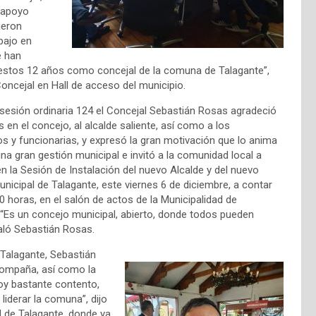
 apoyo
ieron
bajo en
e han
 estos 12 años como concejal de la comuna de Talagante”,
Concejal
en Hall de acceso del municipio.
 sesión ordinaria 124 el Concejal Sebastián Rosas agradeció
 en el concejo, al alcalde saliente, así como a los
os y funcionarias, y expresó la gran motivación que lo anima
una gran gestión municipal e invitó a la comunidad local a
en la Sesión de Instalación del nuevo Alcalde y del nuevo
nicipal de Talagante, este viernes 6 de diciembre, a contar
00 horas, en el salón de actos de la Municipalidad de
 “Es un concejo municipal, abierto, donde todos pueden
ñaló Sebastián Rosas.
Talagante, Sebastián
compaña, así como la
oy bastante contento,
liderar la comuna”, dijo
ad de Talagante, donde ya