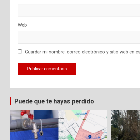
r
a
Web
d
a
Guardar mi nombre, correo electrónico y sitio web en e
s
Puede que te hayas perdido