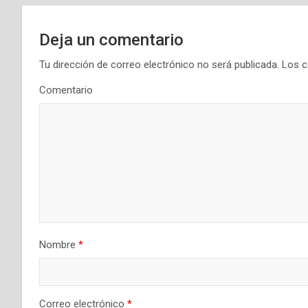
g
a
Deja un comentario
c
Tu dirección de correo electrónico no será publicada.
Los c
i
Comentario
ó
n
d
e
e
Nombre
*
n
t
Correo electrónico
*