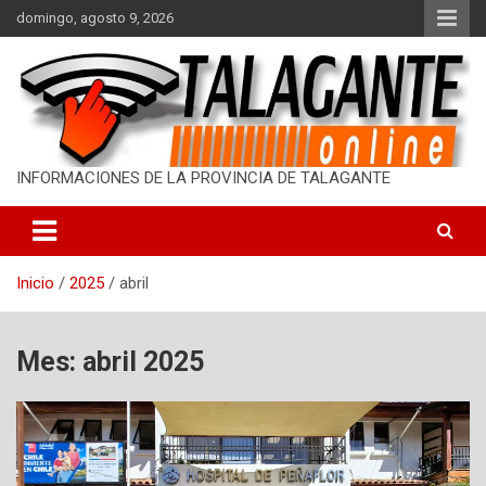
S
domingo, agosto 9, 2026
a
l
t
a
r
a
l
INFORMACIONES DE LA PROVINCIA DE TALAGANTE
c
o
n
t
Inicio
2025
abril
e
n
i
d
Mes: abril 2025
o