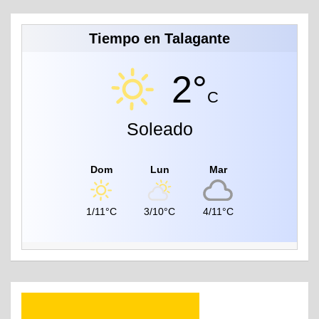
Tiempo en Talagante
2°
C
Soleado
Dom
Lun
Mar
1/11°C
3/10°C
4/11°C