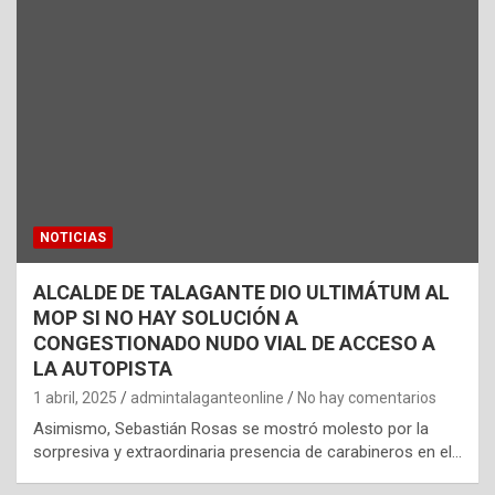
NOTICIAS
ALCALDE DE TALAGANTE DIO ULTIMÁTUM AL
MOP SI NO HAY SOLUCIÓN A
CONGESTIONADO NUDO VIAL DE ACCESO A
LA AUTOPISTA
1 abril, 2025
admintalaganteonline
No hay comentarios
Asimismo, Sebastián Rosas se mostró molesto por la
sorpresiva y extraordinaria presencia de carabineros en el…