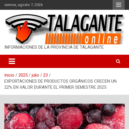
S
viernes, agosto 7, 2026
a
l
t
a
r
a
l
INFORMACIONES DE LA PROVINCIA DE TALAGANTE
c
o
n
t
Inicio
2025
julio
23
e
EXPORTACIONES DE PRODUCTOS ORGÁNICOS CRECEN UN
n
22% EN VALOR DURANTE EL PRIMER SEMESTRE 2025
i
d
o