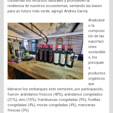
conservan los recursos naturales y promueven la
resiliencia de nuestros ecosistemas, sentando las bases
para un futuro más verde, agregó Andrea García.
Analizand
o la
composic
ión de las
exportaci
ones
sostenible
s, los
principale
s
productos
orgánicos
que
lideraron los embarques este semestre, por participación,
fueron: arándanos frescos (40%), arándanos congelados
(21%), vino (10%), frambuesas congeladas (9%), frutillas
congeladas (4%), moras congeladas (4%), manzanas
frescas (3%).