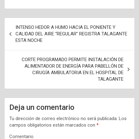
N
INTENSO HEDOR A HUMO HACIA EL PONIENTE Y
a
CALIDAD DEL AIRE “REGULAR” REGISTRA TALAGANTE
ESTA NOCHE
v
e
CORTE PROGRAMADO PERMITE INSTALACIÓN DE
g
ALIMENTADOR DE ENERGÍA PARA PABELLÓN DE
a
CIRUGÍA AMBULATORIA EN EL HOSPITAL DE
TALAGANTE
c
i
ó
Deja un comentario
n
Tu dirección de correo electrónico no será publicada.
Los
d
campos obligatorios están marcados con
*
e
Comentario