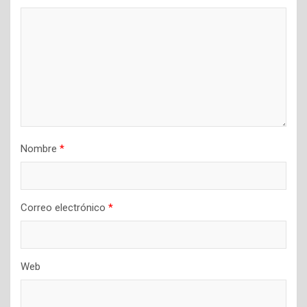
e
n
t
r
a
d
a
Nombre
*
s
Correo electrónico
*
Web