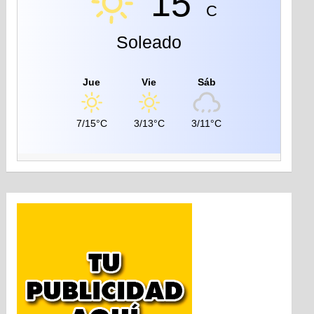
15°
C
Soleado
Jue
Vie
Sáb
7/15°C
3/13°C
3/11°C