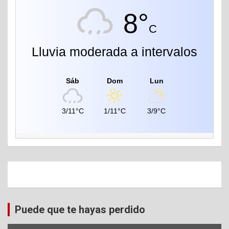
8°
C
Lluvia moderada a intervalos
Sáb
Dom
Lun
3/11°C
1/11°C
3/9°C
Puede que te hayas perdido