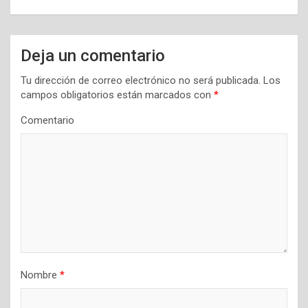
c
i
Deja un comentario
ó
n
Tu dirección de correo electrónico no será publicada.
Los
campos obligatorios están marcados con
*
d
Comentario
e
e
n
t
r
a
d
a
Nombre
*
s