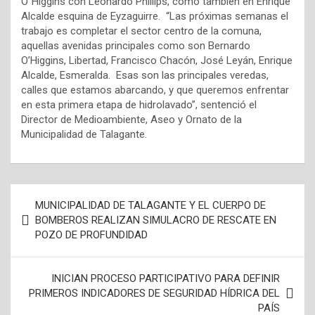
O´Higgins con Leonardo Phillips, como también en Enrique
Alcalde esquina de Eyzaguirre. “Las próximas semanas el
trabajo es completar el sector centro de la comuna,
aquellas avenidas principales como son Bernardo
O’Higgins, Libertad, Francisco Chacón, José Leyán, Enrique
Alcalde, Esmeralda. Esas son las principales veredas,
calles que estamos abarcando, y que queremos enfrentar
en esta primera etapa de hidrolavado”, sentenció el
Director de Medioambiente, Aseo y Ornato de la
Municipalidad de Talagante.
N
MUNICIPALIDAD DE TALAGANTE Y EL CUERPO DE
a
BOMBEROS REALIZAN SIMULACRO DE RESCATE EN
POZO DE PROFUNDIDAD
v
e
INICIAN PROCESO PARTICIPATIVO PARA DEFINIR
g
PRIMEROS INDICADORES DE SEGURIDAD HÍDRICA DEL
a
PAÍS