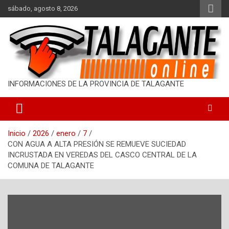
S
sábado, agosto 8, 2026
a
l
t
a
r
a
l
INFORMACIONES DE LA PROVINCIA DE TALAGANTE
c
o
n
t
Inicio
2026
enero
7
e
CON AGUA A ALTA PRESIÓN SE REMUEVE SUCIEDAD
n
INCRUSTADA EN VEREDAS DEL CASCO CENTRAL DE LA
i
COMUNA DE TALAGANTE
d
o