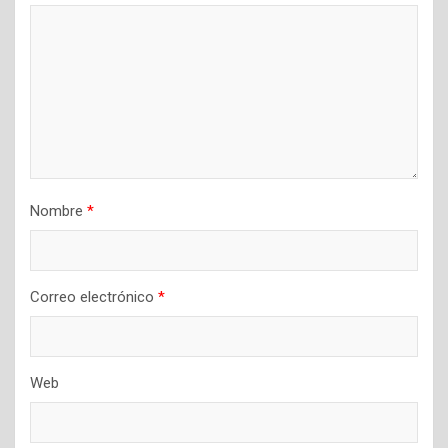
e
n
t
r
a
d
a
Nombre
*
s
Correo electrónico
*
Web