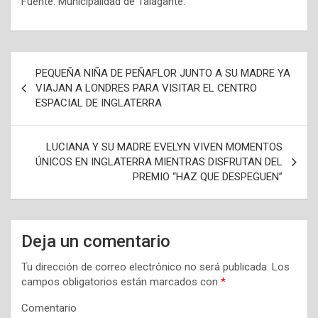
Fuente: Municipalidad de Talagante.
N
PEQUEÑA NIÑA DE PEÑAFLOR JUNTO A SU MADRE YA
a
VIAJAN A LONDRES PARA VISITAR EL CENTRO
ESPACIAL DE INGLATERRA
v
e
LUCIANA Y SU MADRE EVELYN VIVEN MOMENTOS
g
ÚNICOS EN INGLATERRA MIENTRAS DISFRUTAN DEL
a
PREMIO “HAZ QUE DESPEGUEN”
c
i
Deja un comentario
ó
n
Tu dirección de correo electrónico no será publicada.
Los
campos obligatorios están marcados con
*
d
Comentario
e