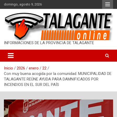
S
domingo, agosto 9, 2026
a
l
t
a
r
a
l
INFORMACIONES DE LA PROVINCIA DE TALAGANTE
c
o
n
t
Inicio
2026
enero
22
e
Con muy buena acogida por la comunidad: MUNICIPALIDAD DE
n
TALAGANTE REÚNE AYUDA PARA DAMNIFICADOS POR
i
INCENDIOS EN EL SUR DEL PAÍS
d
o