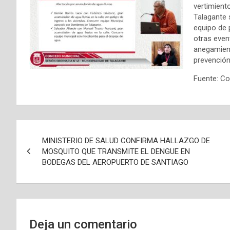
vertimient
Talagante 
equipo de 
otras eve
anegamient
prevención
Fuente: Co
N
MINISTERIO DE SALUD CONFIRMA HALLAZGO DE
a
MOSQUITO QUE TRANSMITE EL DENGUE EN
BODEGAS DEL AEROPUERTO DE SANTIAGO
v
e
g
Deja un comentario