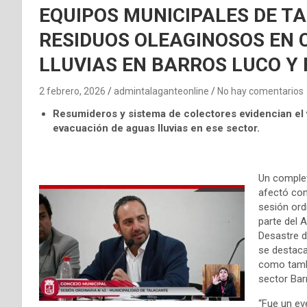
EQUIPOS MUNICIPALES DE 
RESIDUOS OLEAGINOSOS EN 
LLUVIAS EN BARROS LUCO Y 
2 febrero, 2026
admintalaganteonline
No hay comentarios
Resumideros y sistema de colectores evidencian el v
evacuación de aguas lluvias en ese sector.
Un complet
afectó con
sesión ord
parte del 
Desastre d
se destaca
como tambi
sector Bar
“Fue un ev