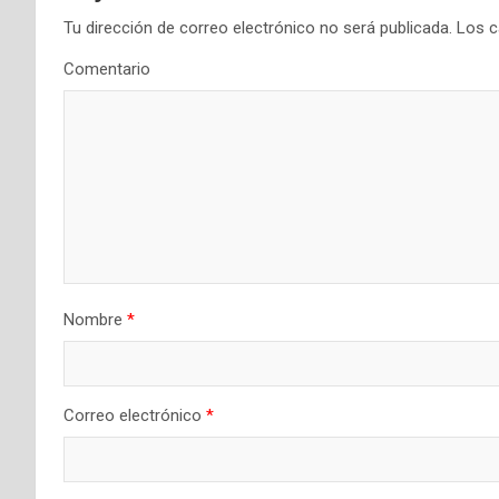
a
Tu dirección de correo electrónico no será publicada.
Los c
c
Comentario
i
ó
n
d
e
Nombre
*
e
n
t
Correo electrónico
*
r