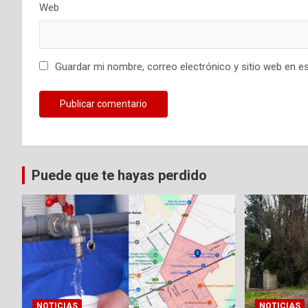
a
Web
d
a
Guardar mi nombre, correo electrónico y sitio web en e
s
Puede que te hayas perdido
NOTICIAS
NOTICIAS