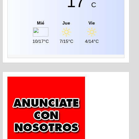
17°
C
Mié
Jue
Vie
10/17°C
7/15°C
4/14°C