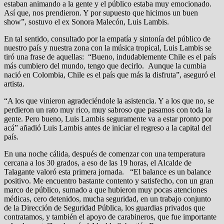
estaban animando a la gente y el público estaba muy emocionado.
Así que, nos prendieron. Y por supuesto que hicimos un buen
show”, sostuvo el ex Sonora Malecón, Luis Lambis.
En tal sentido, consultado por la empatía y sintonía del público de
nuestro país y nuestra zona con la música tropical, Luis Lambis se
tiró una frase de aquellas: “Bueno, indudablemente Chile es el país
más cumbiero del mundo, tengo que decirlo. Aunque la cumbia
nació en Colombia, Chile es el país que más la disfruta”, aseguró el
artista.
“A los que vinieron agradeciéndole la asistencia. Y a los que no, se
perdieron un rato muy rico, muy sabroso que pasamos con toda la
gente. Pero bueno, Luis Lambis seguramente va a estar pronto por
acá” añadió Luis Lambis antes de iniciar el regreso a la capital del
país.
En una noche cálida, después de comenzar con una temperatura
cercana a los 30 grados, a eso de las 19 horas, el Alcalde de
Talagante valoró esta primera jornada. “El balance es un balance
positivo. Me encuentro bastante contento y satisfecho, con un gran
marco de público, sumado a que hubieron muy pocas atenciones
médicas, cero detenidos, mucha seguridad, en un trabajo conjunto
de la Dirección de Seguridad Pública, los guardias privados que
contratamos, y también el apoyo de carabineros, que fue importante