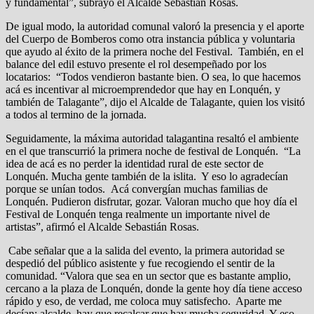
y fundamental”, subrayó el Alcalde Sebastián Rosas.
De igual modo, la autoridad comunal valoró la presencia y el aporte
del Cuerpo de Bomberos como otra instancia pública y voluntaria
que ayudo al éxito de la primera noche del Festival. También, en el
balance del edil estuvo presente el rol desempeñado por los
locatarios: “Todos vendieron bastante bien. O sea, lo que hacemos
acá es incentivar al microemprendedor que hay en Lonquén, y
también de Talagante”, dijo el Alcalde de Talagante, quien los visitó
a todos al termino de la jornada.
Seguidamente, la máxima autoridad talagantina resaltó el ambiente
en el que transcurrió la primera noche de festival de Lonquén. “La
idea de acá es no perder la identidad rural de este sector de
Lonquén. Mucha gente también de la islita. Y eso lo agradecían
porque se unían todos. Acá convergían muchas familias de
Lonquén. Pudieron disfrutar, gozar. Valoran mucho que hoy día el
Festival de Lonquén tenga realmente un importante nivel de
artistas”, afirmó el Alcalde Sebastián Rosas.
Cabe señalar que a la salida del evento, la primera autoridad se
despedió del público asistente y fue recogiendo el sentir de la
comunidad. “Valora que sea en un sector que es bastante amplio,
cercano a la plaza de Lonquén, donde la gente hoy día tiene acceso
rápido y eso, de verdad, me coloca muy satisfecho. Aparte me
decían: alcalde, hay que recalcar que hay mucha seguridad. Y eso