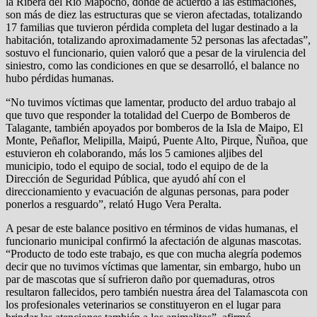
la Ribera del Río Mapocho, donde de acuerdo a las estimaciones,
son más de diez las estructuras que se vieron afectadas, totalizando
17 familias que tuvieron pérdida completa del lugar destinado a la
habitación,
totalizando aproximadamente 52 personas las afectadas”,
sostuvo el funcionario, quien valoró que a pesar de la virulencia del
siniestro, como las condiciones en que se desarrolló, el balance no
hubo pérdidas humanas.
“No tuvimos víctimas que lamentar, producto del arduo trabajo al
que tuvo que responder la totalidad del Cuerpo de Bomberos de
Talagante, también apoyados por bomberos de la Isla de Maipo, El
Monte, Peñaflor, Melipilla, Maipú, Puente Alto, Pirque, Ñuñoa, que
estuvieron eh colaborando, más los 5 camiones aljibes del
municipio, todo el equipo de social, todo el equipo de de la
Dirección de Seguridad Pública, que ayudó ahí con el
direccionamiento y evacuación de algunas personas, para poder
ponerlos a resguardo”, relató Hugo Vera Peralta.
A pesar de este balance positivo en términos de vidas humanas, el
funcionario municipal confirmó la afectación de algunas mascotas.
“Producto de todo este trabajo, es que con mucha alegría podemos
decir que no tuvimos víctimas que lamentar, sin embargo, hubo un
par de mascotas que sí sufrieron daño por quemaduras, otros
resultaron fallecidos, pero también nuestra área del Talamascota con
los profesionales veterinarios se constituyeron en el lugar para