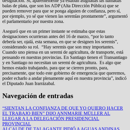
designación. Sí, aparentemente ya estaban asignadas las llamadas
balas de plata, que son los ADP (Alta Dirección Pública) que se
pueden remover para que se ponga alguien de confianza, pero sí,
por ejemplo, yo sé que vienen las seremías prontamente”, argumentó
el parlamentario por nuestra zona.
Aseguró que en un primer instante se estimaba que estas
designaciones ocurrieran antes del 16 de marzo, “por lo tanto
debería ser, ojalá, esta semana, en que se designen los seremis”,
considerando su rol. “Hay seremis que son muy importantes.
Cuando uno piensa en un seremi de agricultura, de transporte, está
pensando en nuestras provincias. En Santiago tienen el Transantiago
y en Santiago no necesitan un seremi de agricultura. Es algo que
hemos estado trabajando, para que se cierren pronto, para,
precisamente, que todo este gobierno de emergencia que queremos,
poder echarlo a andar plenamente aquí en nuestra provincia”, indicó
el Diputado Juan Irarrázabal.
Navegación de entradas
“SIENTAN LA CONFIANZA DE QUE YO QUIERO HACER
EL TRABAJO BIEN” DIJO ANNMARIE MÜLLER AL
LLEGAR A LA DELEGACIÓN PRESIDENCIAL
PROVINCIAL
ALCALDE DE TALAGANTE PIDIÓ A AGUAS ANDINAS