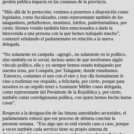
gestión pública impacta en las comunas de la provincia.
“Más allá de lo protocolar, venimos a ponernos a disposición como
legislador, como fiscalizador, como representante también de los
talagantinos, peñaflorinos, montinos, isleños, padrehurtadinos, por
cierto. Hemos venido también bien emocionados a darle la
bienvenida a una persona con la que hemos trabajado mucho”,
comenzó señalando el parlamentario en relación a la nueva
delegada.
“No solamente en campaña –agregó-, no solamente en lo político,
sino también en lo social, incluso antes de que tuviéramos algún
vínculo político, ella y yo siempre hemos estado trabajando por
nuestra zona, por Lonquén, por Talagante, donde estudiamos.
Entonces, contamos el uno con el otro y hoy día formalmente le
vine a reafirmar ese respaldo, a felicitarla, por cierto, porque para
nosotros es un orgullo tener a Annmarie Müller como delegada,
como
representante del Presidente de la República y, por cierto,
también como correligionaria política, con quien hemos hecho hartas
cosas”.
Respecto a la designación de las futuras autoridades sectoriales, el
parlamentario esbozó que ese proceso de debiera concluir la
presente semana. “Eso algo que se está viendo caso a caso, porque
a veces también cada servicio tiene su propio sistema de