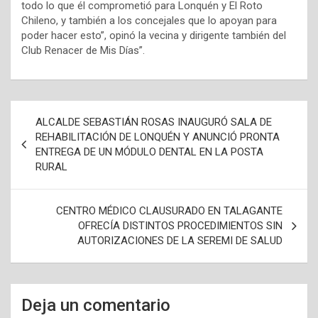
todo lo que él comprometió para Lonquén y El Roto
Chileno, y también a los concejales que lo apoyan para
poder hacer esto”, opinó la vecina y dirigente también del
Club Renacer de Mis Días”.
N
ALCALDE SEBASTIÁN ROSAS INAUGURÓ SALA DE
a
REHABILITACIÓN DE LONQUÉN Y ANUNCIÓ PRONTA
ENTREGA DE UN MÓDULO DENTAL EN LA POSTA
v
RURAL
e
g
CENTRO MÉDICO CLAUSURADO EN TALAGANTE
a
OFRECÍA DISTINTOS PROCEDIMIENTOS SIN
AUTORIZACIONES DE LA SEREMI DE SALUD
c
i
ó
Deja un comentario
n