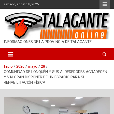
S
sábado, agosto 8, 2026
a
l
t
a
r
a
l
INFORMACIONES DE LA PROVINCIA DE TALAGANTE
c
o
n
t
Inicio
2026
mayo
28
e
COMUNIDAD DE LONQUÉN Y SUS ALREDEDORES AGRADECEN
n
Y VALORAN DISPONER DE UN ESPACIO PARA SU
i
REHABILITACIÓN FÍSICA
d
o