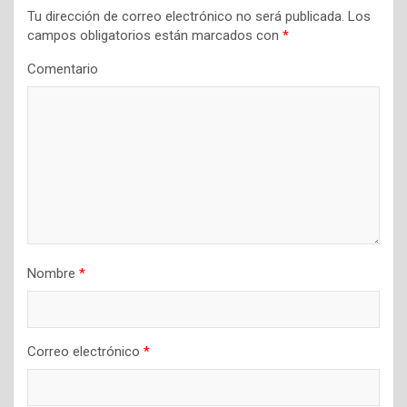
Tu dirección de correo electrónico no será publicada.
Los
d
campos obligatorios están marcados con
*
e
Comentario
e
n
t
r
a
d
a
Nombre
*
s
Correo electrónico
*