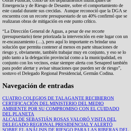
Obras Públicas,
como de los departamentos municipales de
Emergencia y de Riesgo de Desastre, sobre el comportamiento de
este caudal durante sus crecidas. Aunque reconoció que la DGA se
encuentra con un recorte presupuestario de un 40% confirmó que se
realizaran obras de mitigación en este punto crítico.
“La Dirección General de Aguas, a pesar de ese recorte
(presupuestario) tiene priorizada la intervención en este lugar con un
re-encauzamiento (…), pero aquí lo importante es brindar una
solución que permita contener al menos en parte situaciones de
riesgo y, obviamente, también trabajar muy en conjunto, y eso se lo
pido tanto a la delegación provincial como a la municipalidad, en
conjunto con los vecinos, estar siempre alerta con Senapred también
para poder alertar y avisar situaciones que pueden ser de riesgo”,
sostuvo el Delegado Regional Presidencial, Germán Codina.
Navegación de entradas
CUATRO COLEGIOS DE TALAGANTE RECIBIERON
CERTIFICACIÓN DEL MINISTERIO DEL MEDIO
AMBIENTE POR SU COMPROMISO CON EL CUIDADO
DEL PLANETA
ALCALDE SEBASTIÁN ROSAS VALORÓ VISITA DEL
DELEGADO REGIONAL PRESIDENCIAL Y ALERTÓ
SOBRE EL ANÁLISIS DE RIESGO PARA LAS RIBERAS DEL