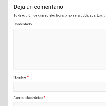
g
Deja un comentario
a
Tu dirección de correo electrónico no será publicada.
Los c
Comentario
c
i
ó
n
d
e
Nombre
*
e
n
Correo electrónico
*
t