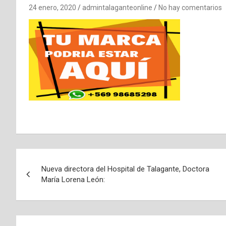
24 enero, 2020
admintalaganteonline
No hay comentarios
N
Nueva directora del Hospital de Talagante, Doctora
a
María Lorena León:
v
e