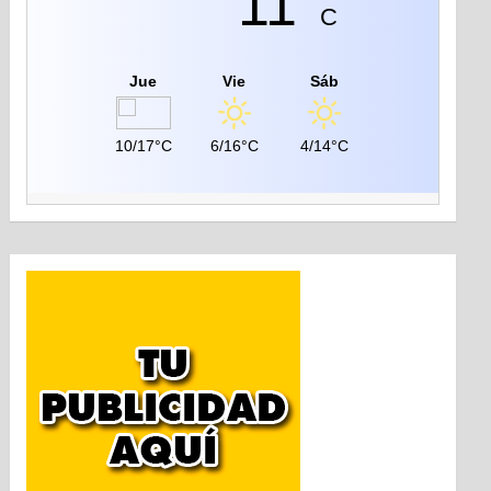
11°
C
Jue
Vie
Sáb
10/17°C
6/16°C
4/14°C