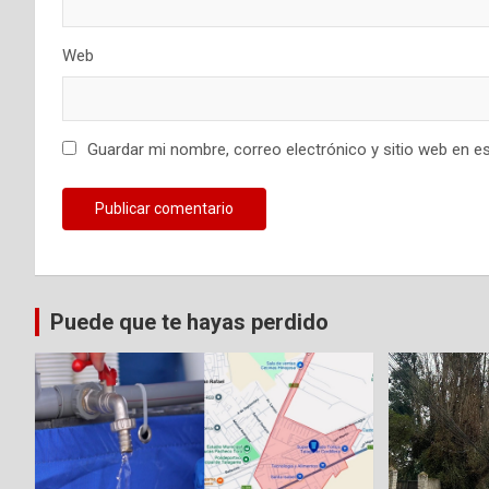
r
Web
a
d
Guardar mi nombre, correo electrónico y sitio web en e
a
s
Puede que te hayas perdido