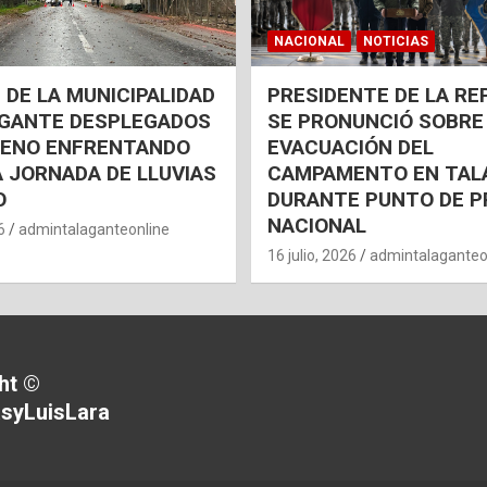
NACIONAL
NOTICIAS
 DE LA MUNICIPALIDAD
PRESIDENTE DE LA RE
AGANTE DESPLEGADOS
SE PRONUNCIÓ SOBRE
RENO ENFRENTANDO
EVACUACIÓN DEL
 JORNADA DE LLUVIAS
CAMPAMENTO EN TAL
O
DURANTE PUNTO DE P
NACIONAL
6
admintalaganteonline
16 julio, 2026
admintalaganteo
ht ©
syLuisLara