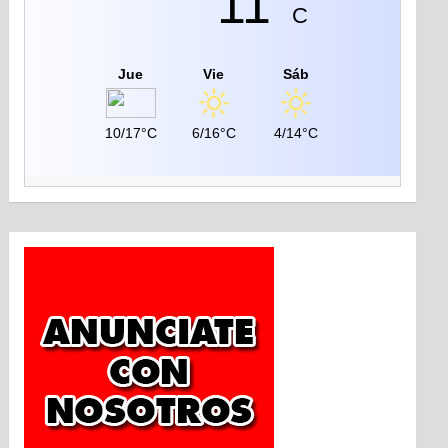
11°
C
Jue
Vie
Sáb
10/17°C
6/16°C
4/14°C