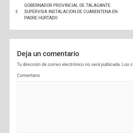
GOBERNADOR PROVINCIAL DE TALAGANTE
a
SUPERVISA INSTALACION DE CUARENTENA EN
PADRE HURTADO
v
e
g
Deja un comentario
a
Tu dirección de correo electrónico no será publicada.
Los c
c
Comentario
i
ó
n
d