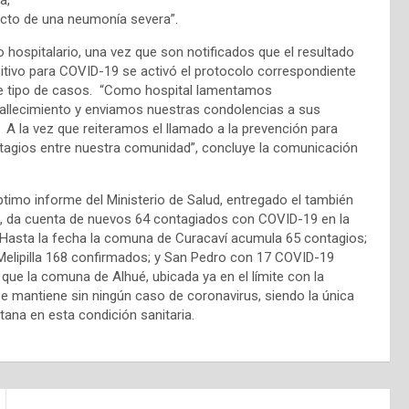
ucto de una neumonía severa”.
 hospitalario, una vez que son notificados que el resultado
itivo para COVID-19 se activó el protocolo correspondiente
te tipo de casos. “Como hospital lamentamos
allecimiento y enviamos nuestras condolencias a sus
 A la vez que reiteramos el llamado a la prevención para
ontagios entre nuestra comunidad”, concluye la comunicación
ptimo informe del Ministerio de Salud, entregado el también
, da cuenta de nuevos 64 contagiados con COVID-19 en la
a. Hasta la fecha la comuna de Curacaví acumula 65 contagios;
 Melipilla 168 confirmados; y San Pedro con 17 COVID-19
que la comuna de Alhué, ubicada ya en el límite con la
se mantiene sin ningún caso de coronavirus, siendo la única
tana en esta condición sanitaria.