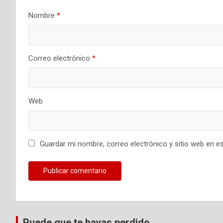
e
Nombre
*
e
n
t
Correo electrónico
*
r
a
Web
d
a
Guardar mi nombre, correo electrónico y sitio web en e
s
Puede que te hayas perdido