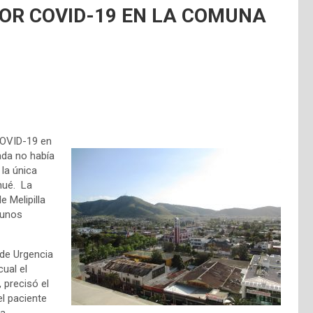
POR COVID-19 EN LA COMUNA
COVID-19 en
nada no había
la única
hué. La
 Melipilla
gunos
 de Urgencia
cual el
 precisó el
el paciente
a,