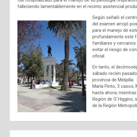
falleciendo lamentablemente en el recinto asistencial prod
Según señaló el centro
del examen arrojó pos
para el manejo de es
profundamente este f
familiares y cercanos.
evitar el riesgo de c
oficial.
En tanto, el decimosé
sábado recién pasado
provincia de Melipill
María Pinto, 3 casos;
hasta ahora; mientras 
Región de O´Higgins, 
de la Región Metropoli
N