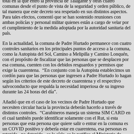
total en la que entró la provincia de Talagante y otras cuatro
comunas desde el punto de vista de la seguridad y orden público, de
tal manera que este decreto sea respetado en sus distintos aspectos.
Para tales efectos, comentó que se han sostenido reuniones con
ambas policías y personal militar quienes están a cargo de velar por
el cumplimiento de la medida adoptada por la autoridad sanitaria del
país.
En la actualidad, la comuna de Padre Hurtado permanece con cuatro
controles sanitarios en los principales puntos de acceso a la comuna,
como la Autopista del Sol, Camino a Melipilla y Camino Lonquén,
con el propósito de fiscalizar que las personas que se desplacen por
esa comuna, cuenten con los debidos resguardos y permisos que
exige la cuarentena. “En conjunto con la Autopista establecimos un
cordón para que las personas que ingresen a Padre Hurtado lo hagan
según los criterios de este decreto de cuarentena y el respectivo
salvoconducto que respalda la necesidad imperiosa de su ingreso
durante las 24 horas del día”.
Añadió que en el caso de los vecinos de Padre Hurtado que
necesiten circular hacia la provincia deberán hacerlo a través de
distintos controles. “Carabineros maneja un sistema SIM CARD en
el cual también puede identificar solamente con el Rut, si esta
personas que esta persona que quiere salir o entrar en la comuna es
un COVID positivo y debería estar en cuarentena, esa personas es