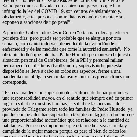
retenida –no detenida-, se la aísla, se le notifica al Ministerio de
Salud para que sea llevada a un centro para personas que han
infringido la ley del COVID-19, son centros de aislamiento y,
obviamente, estas personas son multadas económicamente y se
exponen a sanciones de tipo penal”.
A juicio del Gobernador César Correa “esta cuarentena puede ser
por siete días, pero pueda ser probable que se alargue por otra
semana, por cuanto todo va a depender de la evolución de la
enfermedad y de las medidas que tome la autoridad sanitaria”. No
obstante, indicó que mientras Padre Hurtado permanezca bajo esta
situación personal de Carabineros, de la PDI y personal militar
permanecerá en distintos fiscalizando y supervisando que esta
disposición se lleve a cabo en todos sus aspectos, frente a una
pandemia que obliga a ser cuidadoso y tomar las precauciones que
corresponde.
“Esta es una decisión súper compleja y difícil de tomar porque es
una responsabilidad mayor, en el sentido que siempre está en primer
lugar la salud de nuestras familias, la salud de las personas de la
provincia de Talagante sobre todo las familias de Padre Hurtado, ya
que los contagiados han superado la taza de contagios en función de
una proporcionalidad matemática que se relaciona a la cantidad de
habitantes. Por eso es importante que esta medida sea asumida y
cumplida de la mejor manera porque es para el bien de todos los
vecinos de Padre Hurtado y de nuestra provincia de Talagante”,