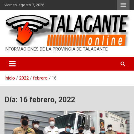
S
viernes, agosto 7, 2026
a
l
t
a
r
a
l
INFORMACIONES DE LA PROVINCIA DE TALAGANTE
c
o
n
t
Inicio
2022
febrero
16
e
n
i
d
Día: 16 febrero, 2022
o