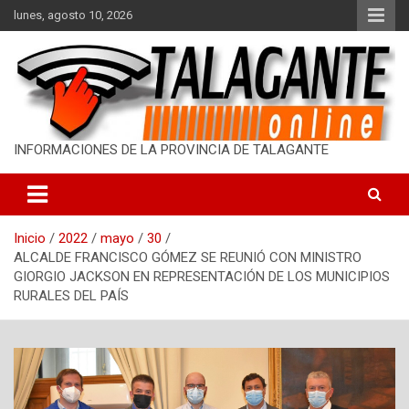
S
lunes, agosto 10, 2026
a
l
t
a
r
a
l
INFORMACIONES DE LA PROVINCIA DE TALAGANTE
c
o
n
t
Inicio
2022
mayo
30
e
ALCALDE FRANCISCO GÓMEZ SE REUNIÓ CON MINISTRO
n
GIORGIO JACKSON EN REPRESENTACIÓN DE LOS MUNICIPIOS
i
RURALES DEL PAÍS
d
o