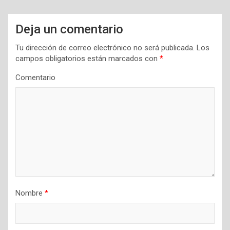
i
Deja un comentario
ó
n
Tu dirección de correo electrónico no será publicada.
Los
campos obligatorios están marcados con
*
d
Comentario
e
e
n
t
r
a
d
a
Nombre
*
s