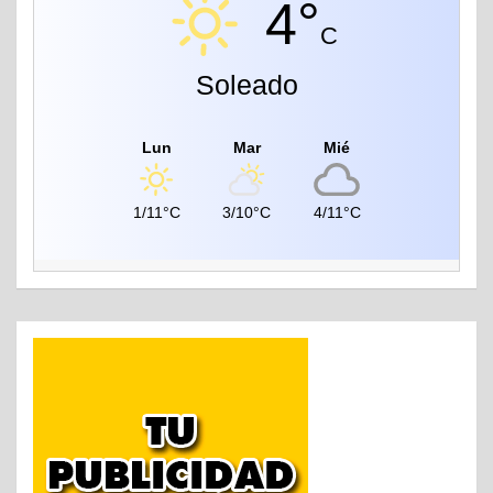
4°
C
Soleado
Lun
Mar
Mié
1/11°C
3/10°C
4/11°C