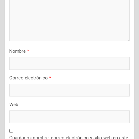
n
t
r
a
d
a
Nombre
*
s
Correo electrónico
*
Web
Guardar mi nombre, correo electrónico y sitio web en este