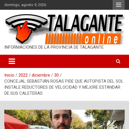
S
domingo, agosto 9, 2026
a
l
t
a
r
a
l
INFORMACIONES DE LA PROVINCIA DE TALAGANTE
c
o
n
t
Inicio
2022
diciembre
30
e
CONCEJAL SEBASTIÁN ROSAS PIDE QUE AUTOPISTA DEL SOL
n
INSTALE REDUCTORES DE VELOCIDAD Y MEJORE ESTANDAR
i
DE SUS CALETERAS
d
o