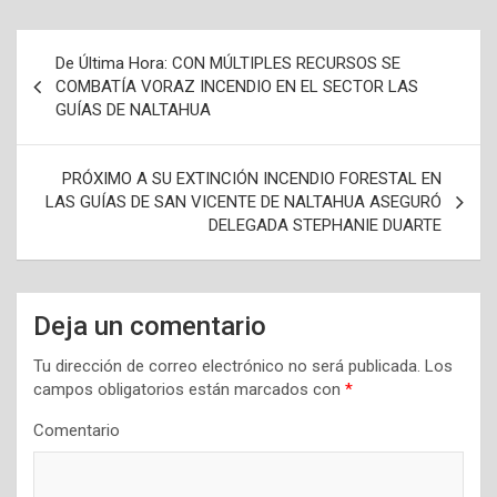
N
De Última Hora: CON MÚLTIPLES RECURSOS SE
a
COMBATÍA VORAZ INCENDIO EN EL SECTOR LAS
GUÍAS DE NALTAHUA
v
e
PRÓXIMO A SU EXTINCIÓN INCENDIO FORESTAL EN
g
LAS GUÍAS DE SAN VICENTE DE NALTAHUA ASEGURÓ
a
DELEGADA STEPHANIE DUARTE
c
i
Deja un comentario
ó
n
Tu dirección de correo electrónico no será publicada.
Los
campos obligatorios están marcados con
*
d
Comentario
e
e