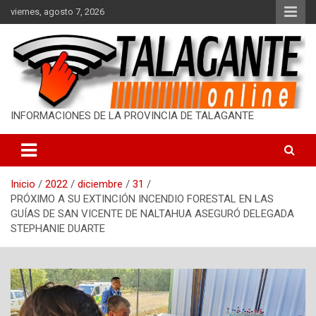
S
viernes, agosto 7, 2026
a
l
t
a
r
a
l
INFORMACIONES DE LA PROVINCIA DE TALAGANTE
c
o
n
t
Inicio
2022
diciembre
31
e
PRÓXIMO A SU EXTINCIÓN INCENDIO FORESTAL EN LAS
n
GUÍAS DE SAN VICENTE DE NALTAHUA ASEGURÓ DELEGADA
i
STEPHANIE DUARTE
d
o