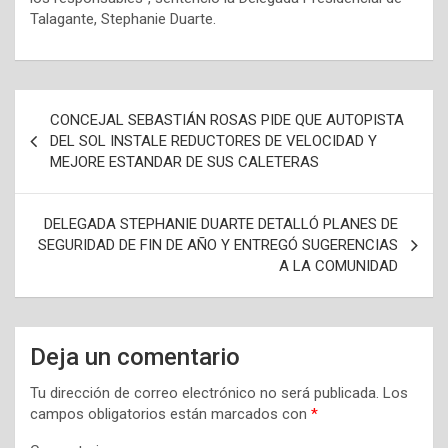
Talagante, Stephanie Duarte.
N
CONCEJAL SEBASTIÁN ROSAS PIDE QUE AUTOPISTA
a
DEL SOL INSTALE REDUCTORES DE VELOCIDAD Y
MEJORE ESTANDAR DE SUS CALETERAS
v
e
DELEGADA STEPHANIE DUARTE DETALLÓ PLANES DE
g
SEGURIDAD DE FIN DE AÑO Y ENTREGÓ SUGERENCIAS
a
A LA COMUNIDAD
c
i
Deja un comentario
ó
n
Tu dirección de correo electrónico no será publicada.
Los
campos obligatorios están marcados con
*
d