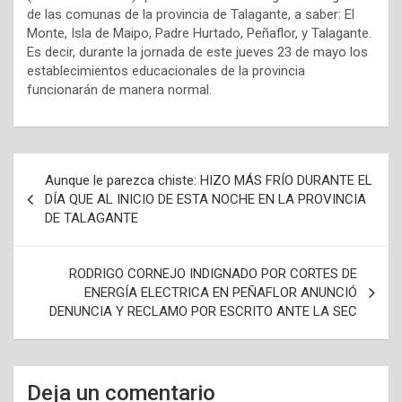
de las comunas de la provincia de Talagante, a saber: El
Monte, Isla de Maipo, Padre Hurtado, Peñaflor, y Talagante.
Es decir, durante la jornada de este jueves 23 de mayo los
establecimientos educacionales de la provincia
funcionarán de manera normal.
N
Aunque le parezca chiste: HIZO MÁS FRÍO DURANTE EL
a
DÍA QUE AL INICIO DE ESTA NOCHE EN LA PROVINCIA
DE TALAGANTE
v
e
RODRIGO CORNEJO INDIGNADO POR CORTES DE
g
ENERGÍA ELECTRICA EN PEÑAFLOR ANUNCIÓ
a
DENUNCIA Y RECLAMO POR ESCRITO ANTE LA SEC
c
i
Deja un comentario
ó