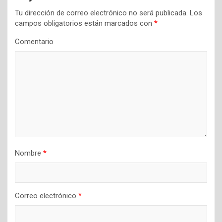
n
Tu dirección de correo electrónico no será publicada.
Los
campos obligatorios están marcados con
*
d
Comentario
e
e
n
t
r
a
d
a
Nombre
*
s
Correo electrónico
*