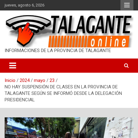
S
jueves, agosto 6, 2026
a
l
t
a
r
a
l
INFORMACIONES DE LA PROVINCIA DE TALAGANTE
c
o
n
t
Inicio
2024
mayo
23
e
NO HAY SUSPENSIÓN DE CLASES EN LA PROVINCIA DE
n
TALAGANTE SEGÚN SE INFORMÓ DESDE LA DELEGACIÓN
i
PRESIDENCIAL
d
o