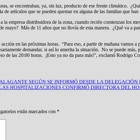
oras, se encontraban, ya, sin luz, producto de ese frente climático. ¿Q
a de artículos que se pueden quemar en alguna de las familias que han 
d a la empresa distribuidora de la zona, cuando recién comienzan los me
 de mayo? Más de 11 años que no llovía de esta
manera. ¿Qué va a pas
e acción en las próximas horas. “Para eso, a partir de mañana vamos a 
riamente demandar, si así lo amerita la situación. No se puede más, par
 eso de las 20:00 horas. ¡Esto ya no da para más!”, exclamó Rodrigo Co
 TALAGANTE SEGÚN SE INFORMÓ DESDE LA DELEGACIÓN 
E LAS HOSPITALIZACIONES CONFIRMÓ DIRECTORA DEL H
gatorios están marcados con
*