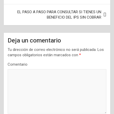
e
EL PASO A PASO PARA CONSULTAR SI TIENES UN
g
BENEFICIO DEL IPS SIN COBRAR
a
c
i
Deja un comentario
ó
Tu dirección de correo electrónico no será publicada.
Los
n
campos obligatorios están marcados con
*
d
Comentario
e
e
n
t
r
a