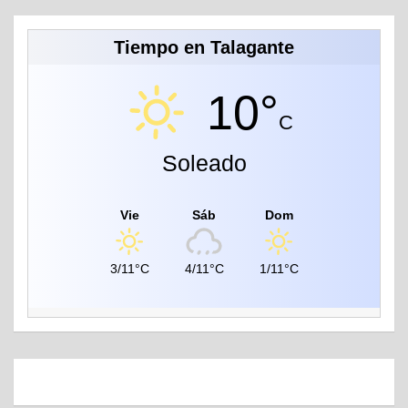
Tiempo en Talagante
10°
C
Soleado
Vie
Sáb
Dom
3/11°C
4/11°C
1/11°C