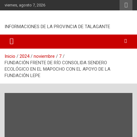
S
viernes, agosto 7, 2026
a
l
t
INFORMACIONES DE LA PROVINCIA DE TALAGANTE
a
r
a
l
c
Inicio
2024
noviembre
7
o
FUNDACIÓN FRENTE DE RÍO CONSOLIDA SENDERO
n
ECOLÓGICO EN EL MAPOCHO CON EL APOYO DE LA
t
FUNDACIÓN LEPE
e
n
i
d
o