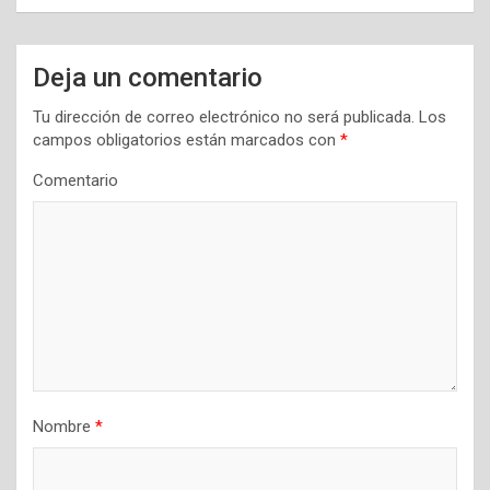
c
i
Deja un comentario
ó
n
Tu dirección de correo electrónico no será publicada.
Los
campos obligatorios están marcados con
*
d
Comentario
e
e
n
t
r
a
d
a
Nombre
*
s