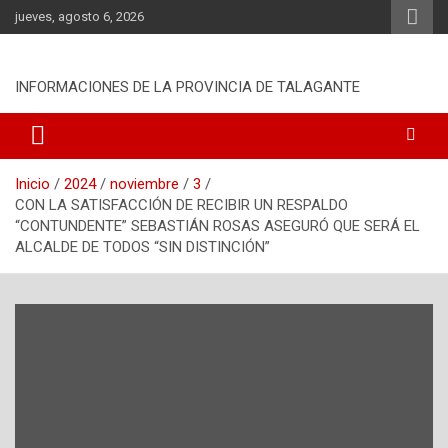
S
jueves, agosto 6, 2026
a
l
t
INFORMACIONES DE LA PROVINCIA DE TALAGANTE
a
r
a
l
c
Inicio
2024
noviembre
3
o
CON LA SATISFACCIÓN DE RECIBIR UN RESPALDO
n
“CONTUNDENTE” SEBASTIÁN ROSAS ASEGURÓ QUE SERÁ EL
t
ALCALDE DE TODOS “SIN DISTINCIÓN”
e
n
i
d
o