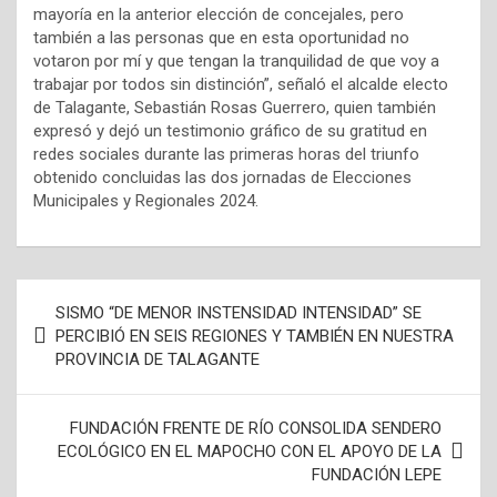
mayoría en la anterior elección de concejales, pero
también a las personas que en esta oportunidad no
votaron por mí y que tengan la tranquilidad de que voy a
trabajar por todos sin distinción”, señaló el alcalde electo
de Talagante, Sebastián Rosas Guerrero, quien también
expresó y dejó un testimonio gráfico de su gratitud en
redes sociales durante las primeras horas del triunfo
obtenido concluidas las dos jornadas de Elecciones
Municipales y Regionales 2024.
N
SISMO “DE MENOR INSTENSIDAD INTENSIDAD” SE
a
PERCIBIÓ EN SEIS REGIONES Y TAMBIÉN EN NUESTRA
PROVINCIA DE TALAGANTE
v
e
FUNDACIÓN FRENTE DE RÍO CONSOLIDA SENDERO
g
ECOLÓGICO EN EL MAPOCHO CON EL APOYO DE LA
a
FUNDACIÓN LEPE