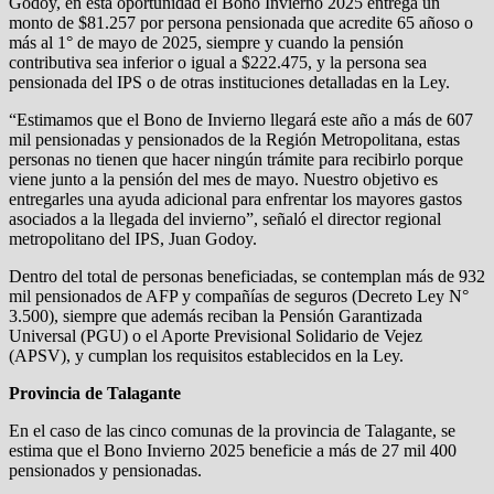
Godoy, en esta oportunidad el Bono Invierno 2025 entrega un
monto de $81.257 por persona pensionada que acredite 65 añoso o
más al 1° de mayo de 2025, siempre y cuando la pensión
contributiva sea inferior o igual a $222.475, y la persona sea
pensionada del IPS o de otras instituciones detalladas en la Ley.
“Estimamos que el Bono de Invierno llegará este año a más de 607
mil pensionadas y pensionados de la Región Metropolitana, estas
personas no tienen que hacer ningún trámite para recibirlo porque
viene junto a la pensión del mes de mayo. Nuestro objetivo es
entregarles una ayuda adicional para enfrentar los mayores gastos
asociados a la llegada del invierno”, señaló el director regional
metropolitano del IPS, Juan Godoy.
Dentro del total de personas beneficiadas, se contemplan más de 932
mil pensionados de AFP y compañías de seguros (Decreto Ley N°
3.500), siempre que además reciban la Pensión Garantizada
Universal (PGU) o el Aporte Previsional Solidario de Vejez
(APSV), y cumplan los requisitos establecidos en la Ley.
Provincia de Talagante
En el caso de las cinco comunas de la provincia de Talagante, se
estima que el Bono Invierno 2025 beneficie a más de 27 mil 400
pensionados y pensionadas.