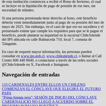
de esta institución comiencen a recibir el Bono de Invierno, el cual
se incluye en la liquidación de pago de pensión de ese mes, sin
necesidad de trámites.
Si una persona pensionada tiene derecho al bono, este beneficio
debería venir inmediatamente junto al pago de su pensión del mes de
mayo de 2025. Sin embargo, en el caso de que eso no sucediera y el
pensionado estime que cumple los requisitos para que se le pague el
beneficio, puede plantear su inquietud en la sucursal ChileAtiende
del IPS ubicada en calle Balmaceda 710, local 7, comuna de
Talagante.
En caso de requerir mayor información, las personas pueden
consultar en
www.ips.gob.cl
,
www.chileatiende.cl
, o llamar al Call
Center 600 440 0040, o contactarse a través de las redes sociales
@ChileAtiende en X, Facebook e Instagram.
Navegación de entradas
133 CARDENALES ENTRE ELLOS UN CHILENO
COMIENZAN EL CÓNCLAVE QUE ELEGIRÁ EL FUTURO
PAPA
“Prima fumata nera”: SESIÓN DE INICIO DEL CÓNCLAVE
CARDENALICIO NO LLEGÓ A ACUERDO SOBRE EL
PRÓXIMO ROMANO PONTÍFICE