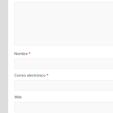
i
ó
n
d
e
Nombre
*
e
n
t
Correo electrónico
*
r
a
Web
d