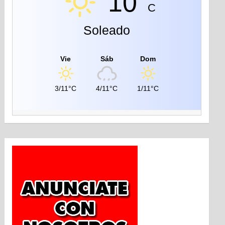
10°
C
Soleado
Vie
Sáb
Dom
3/11°C
4/11°C
1/11°C