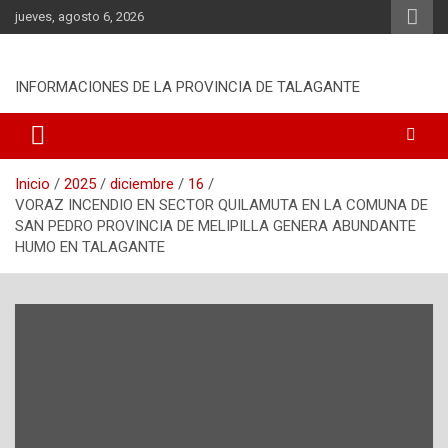
S
jueves, agosto 6, 2026
a
l
t
INFORMACIONES DE LA PROVINCIA DE TALAGANTE
a
r
a
l
c
Inicio
2025
diciembre
16
o
VORAZ INCENDIO EN SECTOR QUILAMUTA EN LA COMUNA DE
n
SAN PEDRO PROVINCIA DE MELIPILLA GENERA ABUNDANTE
t
HUMO EN TALAGANTE
e
n
i
d
o