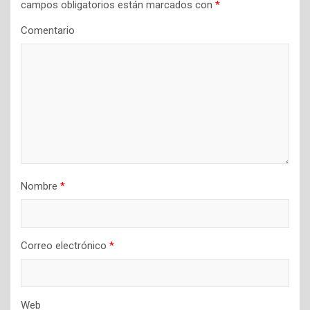
campos obligatorios están marcados con
*
e
Comentario
e
n
t
r
a
d
a
Nombre
*
s
Correo electrónico
*
Web