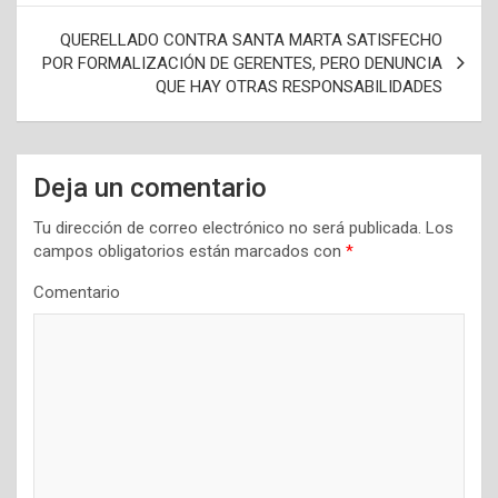
v
e
QUERELLADO CONTRA SANTA MARTA SATISFECHO
POR FORMALIZACIÓN DE GERENTES, PERO DENUNCIA
g
QUE HAY OTRAS RESPONSABILIDADES
a
c
i
Deja un comentario
ó
Tu dirección de correo electrónico no será publicada.
Los
n
campos obligatorios están marcados con
*
d
Comentario
e
e
n
t
r