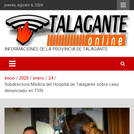
S
jueves, agosto 6, 2026
a
l
t
a
r
a
l
INFORMACIONES DE LA PROVINCIA DE TALAGANTE
c
o
n
t
Inicio
2020
enero
24
e
Subdirectora Médica del Hospital de Talagante sobre caso
n
denunciado en TVN:
i
d
o