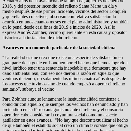
A cuatro años de la avalancha de la biomasa, aquel 16 de enero de
2016, y del posterior incendio del relleno Santa Marta un día y
medio después de ese primer incidente, vecinos del sector Lonquén
y querellantes colectivos, observan con relativa satisfacción lo
ocurrido en unos cuantos meses en el plano administrativo y también
en lo penal desde casi fines de 2019 e inicios de 2020. Así lo
expresa Andrés Zolnher, vecino querellante en esta causa y opositor
histórico a la instalación de dicho relleno.
Avances en un momento particular de la sociedad chilena
“La realidad es que creo que existe una especie de satisfacción en
gran parte de la gente en Lonquén por el hecho que hemos logrado a
nivel jurídico tener una sentencia inapelable que demuestra que hay
daño ambiental real, con eso nos dieron la razón en aquello que
venimos diciendo, no solamente los últimos cuatro años después de
los sucesos que tuvimos sino de cuando empezó a operar el relleno
sanitario”, subraya el vecino.
Para Zolnher aunque lentamente la institucionalidad comienza a
coincidir con aquello que siempre los vecinos han denunciado y han
pretendido en su férreo antagonismo ante el relleno y el consorcio
operador, cabe considerar la coyuntura social como un aspecto
gatillador en estos avances. “No hay que descontextualizar el hecho
de que también el estallido social creó un clima favorable que obliga
a gran parte de las instituciones del Estado, en el fondo, a ser