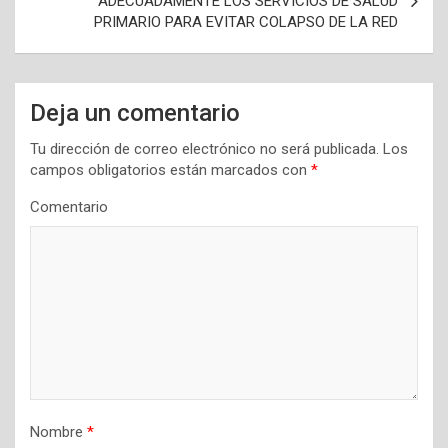
ADECUADAMENTE LOS SERVICIOS DE SALUD
g
PRIMARIO PARA EVITAR COLAPSO DE LA RED
a
c
i
Deja un comentario
ó
Tu dirección de correo electrónico no será publicada.
Los
n
campos obligatorios están marcados con
*
d
Comentario
e
e
n
t
r
a
d
Nombre
*