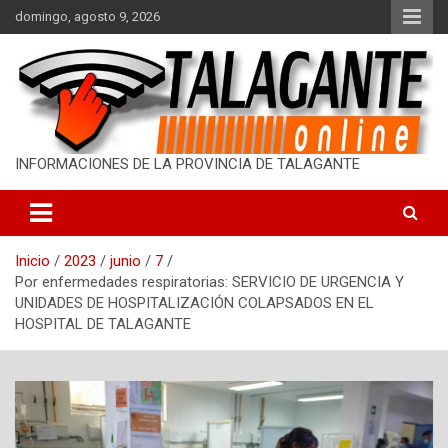
S
domingo, agosto 9, 2026
a
l
t
a
r
a
l
INFORMACIONES DE LA PROVINCIA DE TALAGANTE
c
o
n
t
Inicio
2023
junio
7
e
Por enfermedades respiratorias: SERVICIO DE URGENCIA Y
n
UNIDADES DE HOSPITALIZACIÓN COLAPSADOS EN EL
i
HOSPITAL DE TALAGANTE
d
o